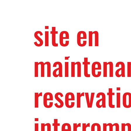
site en
maintena
reservati
interrom