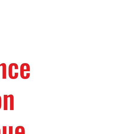
nce
on
pue