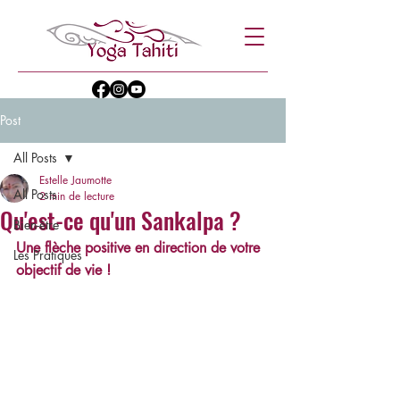
Post
All Posts
Estelle Jaumotte
All Posts
2 min de lecture
Qu'est-ce qu'un Sankalpa ?
Bien-être
Une flèche positive en direction de votre 
Les Pratiques
objectif de vie !