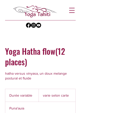
Yoga Hatha flow(12
places)
hatha versus vinyasa, un doux melange
postural et fluide
varie
selon
Durée variable
D
varie selon carte
carte
u
r
Puna'auia
é