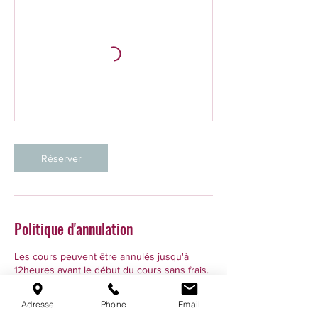
Réserver
Politique d'annulation
Les cours peuvent être annulés jusqu'à
12heures avant le début du cours sans frais.
Si l'annulation a lieu moins de 12 heures
avant le début du cours mais qu'une
Adresse
Phone
Email
personne en liste d'attente peut prendre la