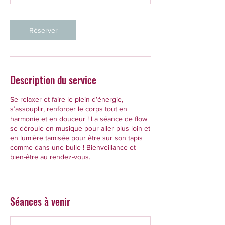
e
v
a
Réserver
r
i
a
b
l
Description du service
e
Se relaxer et faire le plein d’énergie,
s’assouplir, renforcer le corps tout en
harmonie et en douceur ! La séance de flow
se déroule en musique pour aller plus loin et
en lumière tamisée pour être sur son tapis
comme dans une bulle ! Bienveillance et
bien-être au rendez-vous.
Séances à venir